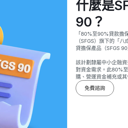
什麼是SF
90？
「80%至90%貸款
（SFGS）旗下的「八
貸擔保產品（SFGS 9
該計劃隸屬中小企融資
對資金需求。此80%
購、營運資金補充或其
免費諮詢