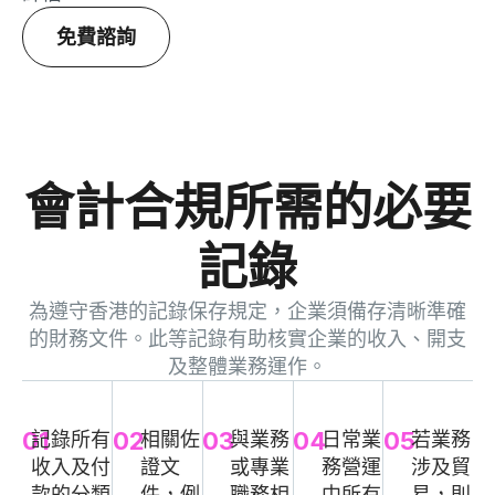
免費諮詢
會計合規所需的必要
記錄
為遵守香港的記錄保存規定，企業須備存清晰準確
的財務文件。此等記錄有助核實企業的收入、開支
及整體業務運作。
01
02
03
04
05
記錄所有
相關佐
與業務
日常業
若業務
收入及付
證文
或專業
務營運
涉及貿
款的分類
件，例
職務相
中所有
易，則