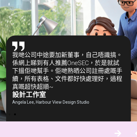
成個
我哋公司中途要加新董事，自己唔識搞。
我
，佢
係網上睇到有人推薦OneSEC，於是就試
流
件同
下搵佢哋幫手。佢哋熟晒公司註冊處嘅手
幫
最開
續，所有表格、文件都好快處理好，過程
解
真嘅超快超順~
心
設計工作室
S
Angela Lee, Harbour View Design Studio
Leo 