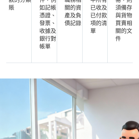
賬
如記帳
關的資
已收及
須備存
憑證、
產及負
已付款
與貨物
發票、
債記錄
項的清
買賣相
收據及
單
關的文
銀行對
件
帳單