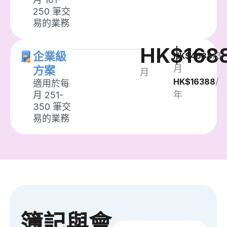
250 筆交
易的業務
HK$168
企業級
/3
HK$4688
月
方案
月
/
HK$16388
適用於每
年
月 251-
350 筆交
易的業務
簿記與會