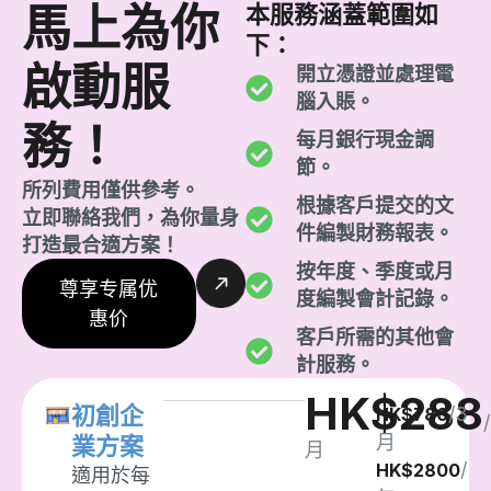
馬上為你
本服務涵蓋範圍如
下：
啟動服
開立憑證並處理電
腦入賬。
務！
每月銀行現金調
節。
所列費用僅供參考。
根據客戶提交的文
立即聯絡我們，為你量身
件編製財務報表。
打造最合適方案！
按年度、季度或月
尊享专属优
度編製會計記錄。
惠价
客戶所需的其他會
計服務。
HK$288
初創企
/3
HK$780
/
月
業方案
月
/
HK$2800
適用於每