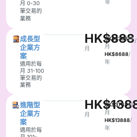
年
月 0-30
筆交易的
業務
HK$888
成長型
/3
HK$2388
/
月
企業方
月
/
HK$8688
案
年
適用於每
月 31-100
筆交易的
業務
HK$138
進階型
/3
HK$3788
月
企業方
月
/
HK$13888
案
年
適用於每
月 101-