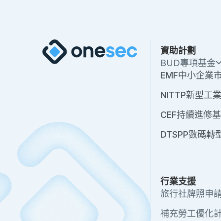
資助計劃
BUD專項基金
EMF中小企業
NITTP新型
CEF持續進修
DTSPP數碼
行業支援
旅行社牌照申
補充勞工優化