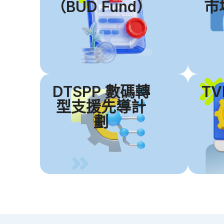
（BUD Fund）
市
DTSPP 數碼轉
T
型支援先導計
劃