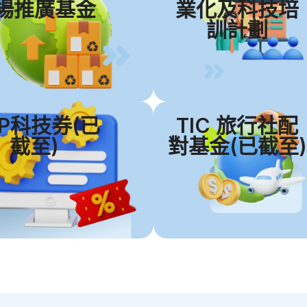
場推廣基金
業化及科技培
訓計劃
VP科技券(已
TIC 旅行社配
截至)
對基金(已截至)