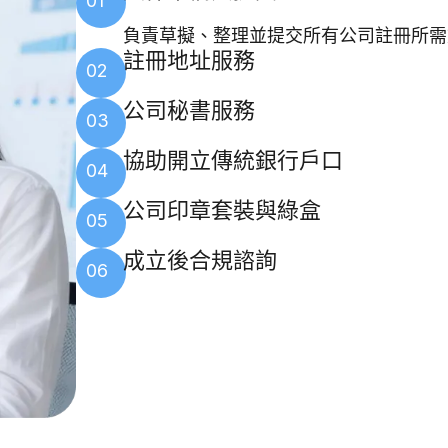
01
負責草擬、整理並提交所有公司註冊所需
註冊地址服務
02
公司秘書服務
03
協助開立傳統銀行戶口
04
公司印章套裝與綠盒
05
成立後合規諮詢
06