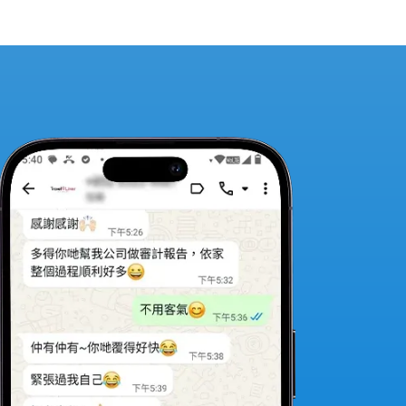
Amazin
開公司
出錯，
遞表全
效率高