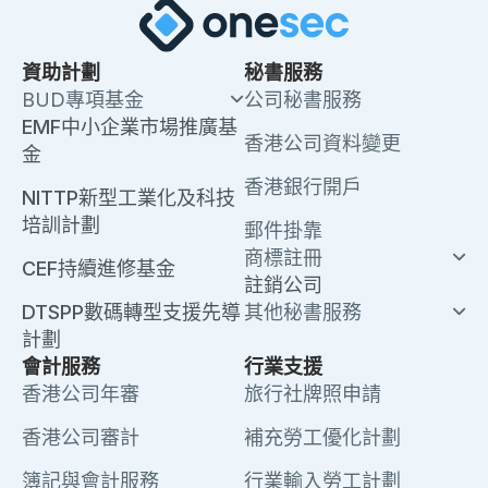
資助計劃
秘書服務
BUD專項基金
公司秘書服務
EMF中小企業市場推廣基
香港公司資料變更
金
香港銀行開戶
NITTP新型工業化及科技
培訓計劃
郵件掛靠
商標註冊
CEF持續進修基金
註銷公司
DTSPP數碼轉型支援先導
其他秘書服務
計劃
會計服務
行業支援
香港公司年審
旅行社牌照申請
香港公司審計
補充勞工優化計劃
簿記與會計服務
行業輸入勞工計劃