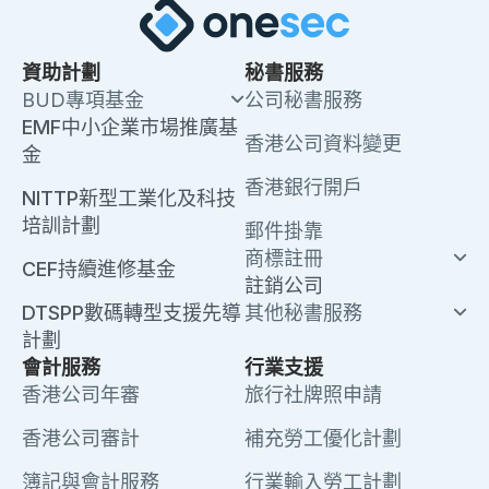
資助計劃
秘書服務
BUD專項基金
公司秘書服務
EMF中小企業市場推廣基
香港公司資料變更
金
香港銀行開戶
NITTP新型工業化及科技
培訓計劃
郵件掛靠
商標註冊
CEF持續進修基金
註銷公司
DTSPP數碼轉型支援先導
其他秘書服務
計劃
會計服務
行業支援
香港公司年審
旅行社牌照申請
香港公司審計
補充勞工優化計劃
簿記與會計服務
行業輸入勞工計劃