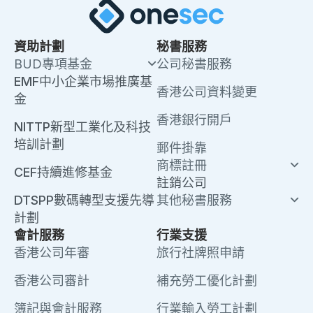
資助計劃
秘書服務
BUD專項基金
公司秘書服務
EMF中小企業市場推廣基
香港公司資料變更
金
香港銀行開戶
NITTP新型工業化及科技
培訓計劃
郵件掛靠
商標註冊
CEF持續進修基金
註銷公司
DTSPP數碼轉型支援先導
其他秘書服務
計劃
會計服務
行業支援
香港公司年審
旅行社牌照申請
香港公司審計
補充勞工優化計劃
簿記與會計服務
行業輸入勞工計劃