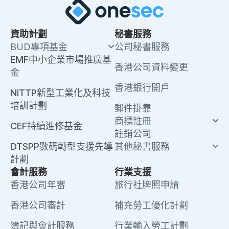
資助計劃
秘書服務
BUD專項基金
公司秘書服務
EMF中小企業市場推廣基
香港公司資料變更
金
香港銀行開戶
NITTP新型工業化及科技
培訓計劃
郵件掛靠
商標註冊
CEF持續進修基金
註銷公司
DTSPP數碼轉型支援先導
其他秘書服務
計劃
會計服務
行業支援
香港公司年審
旅行社牌照申請
香港公司審計
補充勞工優化計劃
簿記與會計服務
行業輸入勞工計劃