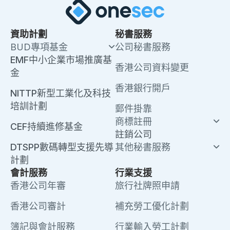
資助計劃
秘書服務
BUD專項基金
公司秘書服務
EMF中小企業市場推廣基
香港公司資料變更
金
香港銀行開戶
NITTP新型工業化及科技
培訓計劃
郵件掛靠
商標註冊
CEF持續進修基金
註銷公司
DTSPP數碼轉型支援先導
其他秘書服務
計劃
會計服務
行業支援
香港公司年審
旅行社牌照申請
香港公司審計
補充勞工優化計劃
簿記與會計服務
行業輸入勞工計劃