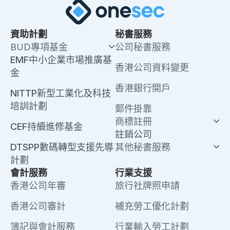
資助計劃
秘書服務
BUD專項基金
公司秘書服務
EMF中小企業市場推廣基
香港公司資料變更
金
香港銀行開戶
NITTP新型工業化及科技
培訓計劃
郵件掛靠
商標註冊
CEF持續進修基金
註銷公司
DTSPP數碼轉型支援先導
其他秘書服務
計劃
會計服務
行業支援
香港公司年審
旅行社牌照申請
香港公司審計
補充勞工優化計劃
簿記與會計服務
行業輸入勞工計劃