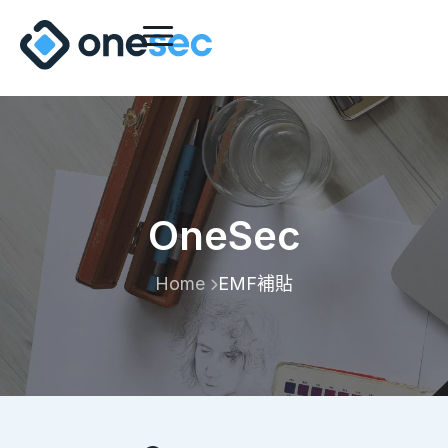
OneSec
Home
EMF補貼