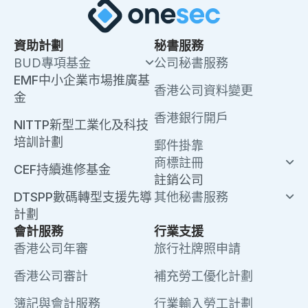
資助計劃
秘書服務
BUD專項基金
公司秘書服務
EMF中小企業市場推廣基
香港公司資料變更
金
香港銀行開戶
NITTP新型工業化及科技
培訓計劃
郵件掛靠
商標註冊
CEF持續進修基金
註銷公司
DTSPP數碼轉型支援先導
其他秘書服務
計劃
會計服務
行業支援
香港公司年審
旅行社牌照申請
香港公司審計
補充勞工優化計劃
簿記與會計服務
行業輸入勞工計劃