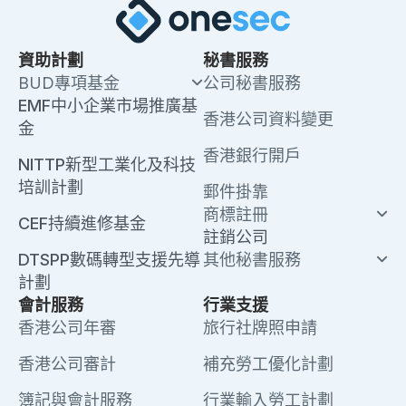
資助計劃
秘書服務
BUD專項基金
公司秘書服務
EMF中小企業市場推廣基
香港公司資料變更
金
香港銀行開戶
NITTP新型工業化及科技
培訓計劃
郵件掛靠
商標註冊
CEF持續進修基金
註銷公司
DTSPP數碼轉型支援先導
其他秘書服務
計劃
會計服務
行業支援
香港公司年審
旅行社牌照申請
香港公司審計
補充勞工優化計劃
簿記與會計服務
行業輸入勞工計劃