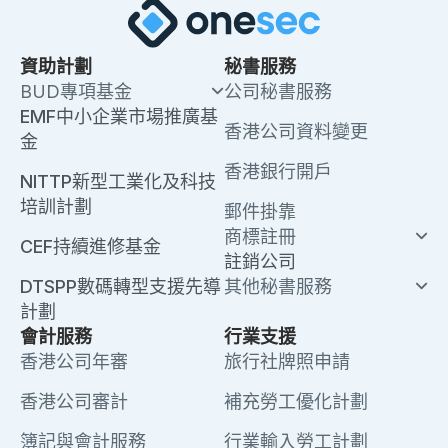
資助計劃
秘書服務
BUD專項基金
公司秘書服務
EMF中小企業市場推廣基
香港公司資料變更
金
香港銀行開戶
NITTP新型工業化及科技
培訓計劃
郵件掛靠
商標註冊
CEF持續進修基金
註銷公司
DTSPP數碼轉型支援先導
其他秘書服務
計劃
會計服務
行業支援
香港公司年審
旅行社牌照申請
香港公司審計
補充勞工優化計劃
簿記與會計服務
行業輸入勞工計劃