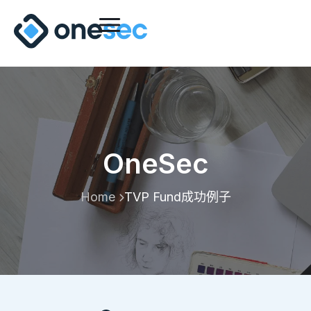
OneSec
Home
TVP Fund成功例子