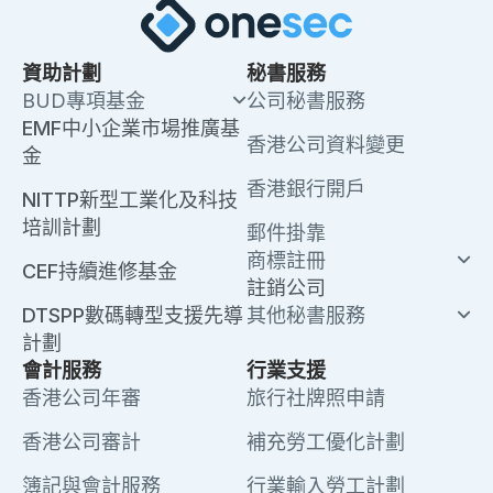
資助計劃
秘書服務
BUD專項基金
公司秘書服務
EMF中小企業市場推廣基
香港公司資料變更
金
香港銀行開戶
NITTP新型工業化及科技
培訓計劃
郵件掛靠
商標註冊
CEF持續進修基金
註銷公司
DTSPP數碼轉型支援先導
其他秘書服務
計劃
會計服務
行業支援
香港公司年審
旅行社牌照申請
香港公司審計
補充勞工優化計劃
簿記與會計服務
行業輸入勞工計劃