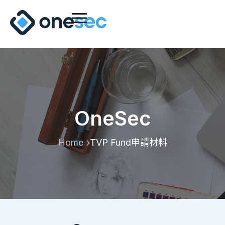
OneSec
Home
TVP Fund申請材料