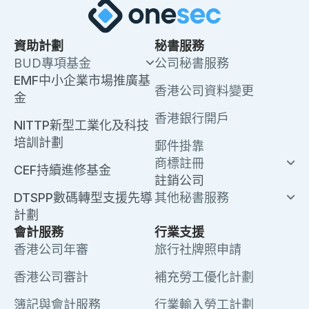
資助計劃
秘書服務
BUD專項基金
公司秘書服務
EMF中小企業市場推廣基
香港公司資料變更
金
香港銀行開戶
NITTP新型工業化及科技
培訓計劃
郵件掛靠
商標註冊
CEF持續進修基金
註銷公司
DTSPP數碼轉型支援先導
其他秘書服務
計劃
會計服務
行業支援
香港公司年審
旅行社牌照申請
香港公司審計
補充勞工優化計劃
簿記與會計服務
行業輸入勞工計劃