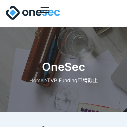
OneSec
Home
TVP Funding申請截止