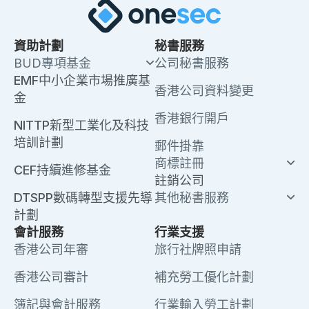
資助計劃
秘書服務
BUD專項基金
公司秘書服務
EMF中小企業市場推廣基
香港公司資料變更
金
香港銀行開戶
NITTP新型工業化及科技
培訓計劃
郵件掛靠
商標註冊
CEF持續進修基金
註銷公司
DTSPP數碼轉型支援先導
其他秘書服務
計劃
會計服務
行業支援
香港公司年審
旅行社牌照申請
香港公司審計
補充勞工優化計劃
簿記與會計服務
行業輸入勞工計劃