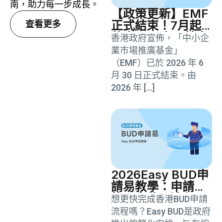
南，助力每一步成長。
【政策更新】EMF
正式結束！7月起
查看更多
將由BUD專項基金
香港政府宣佈，「中小企
全面接替！
業市場推廣基金」
（EMF）已於 2026 年 6
月 30 日正式結束。由
2026 年 […]
2026Easy BUD申
請易教學：申請資
格、文件及流程
想更快完成香港BUD申請
流程嗎？Easy BUD是政府