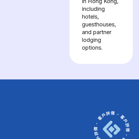
in Hong Kong,
including
hotels,
guesthouses,
and partner
lodging
options.
Amazing
之前我哋計劃申請