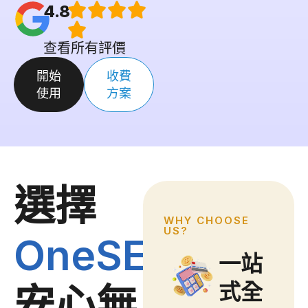
4.8
查看所有評價
開始
收費
使用
方案
選擇
WHY CHOOSE
US?
OneSEC
，
豐富
高批
一站
實戰
核成
式全
安心無