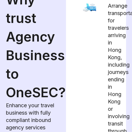
Arrange
trust
transport
for
travelers
Agency
arriving
in
Hong
Business
Kong,
including
to
journeys
ending
in
OneSEC?
Hong
Kong
Enhance your travel
or
business with fully
involving
compliant inbound
transit
agency services
through