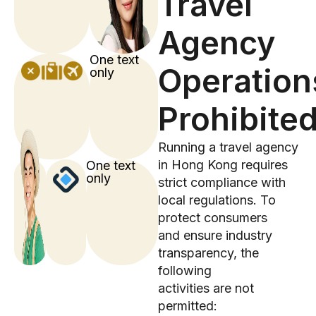
Travel
Agency
One text
Operation
only
Prohibite
Running a travel agency
in Hong Kong requires
One text
only
strict compliance with
local regulations. To
protect consumers
and ensure industry
transparency, the
following
activities are not
permitted: