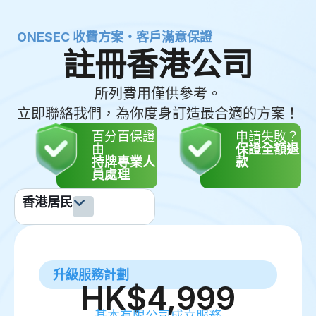
ONESEC 收費方案・客戶滿意保證
註冊香港公司
所列費用僅供參考。
立即聯絡我們，為你度身訂造最合適的方案！
百分百保證
申請失敗？
由
保證全額退
持牌專業人
款
員處理
香港居民
升級服務計劃
HK$4,999
基本有限公司成立服務