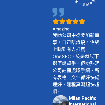
BUD 專項基金，但發
現整個流程涉及嘅要求
同文件相當繁複。
OneSec 團隊協助我哋
Amazing
釐清申請條件，並就文
我哋公司中途要加新董
件準備及流程提供清晰
事，自己唔識搞。係網
指引，同時有專人解答
上睇到有人推薦
相關問題，令整個申請
OneSEC，於是就試下
過程順暢得多。最終成
搵佢哋幫手。佢哋熟晒
功獲批資助，對公司發
公司註冊處嘅手續，所
展同成本安排都有實際
有表格、文件都好快處
幫助。
理好，過程真嘅超快超
Thousand
順~
Fortune
Milan Pacific
Credit Service
International