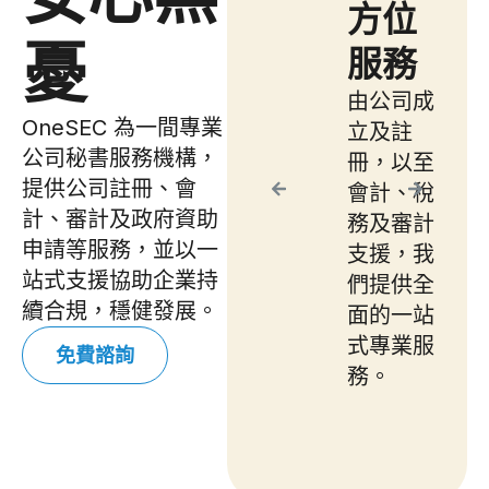
經驗
功率
方位
憂
服務
們已成
我們熟悉
協助超
各類政府
由公司成
 500
資助計
OneSEC 為一間專業
立及註
企業於
劃，包括
公司秘書服務機構，
冊，以至
港成立
BUD 專
提供公司註冊、會
會計、稅
司、申
項基金、
計、審計及政府資助
務及審計
政府資
NITTP
申請等服務，並以一
支援，我
、開立
及
站式支援協助企業持
們提供全
行戶口
CEF，協
續合規，穩健發展。
面的一站
處理稅
助企業加
式專業服
免費諮詢
事宜。
快審批流
務。
程，提高
批核成功
率。