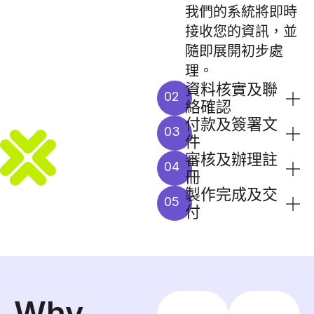
我們的系統將即時
接收您的資訊，並
隨即展開初步處
理。
資料核實及聯
02
絡確認
付款及簽署文
03
件
審核及辦理註
04
冊
製作完成及交
05
付
Why