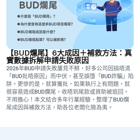
【BUD爛尾】6大成因＋補救方法：真
實數據拆解申請失敗原因
2026年BUD申請失敗屢見不鮮，好多公司因搞唔清
「BUD批唔原因」而中伏，甚至誤墮「BUD詐騙」陷
阱。更慘的是，就算獲批，如果執行上有問題，就
很容易造成BUD爛尾，收唔到尾款或資助被追回。
不用擔心！本文結合多年行業經驗，整理了BUD爛
尾成因與補救方法，助各位老闆化險為夷。