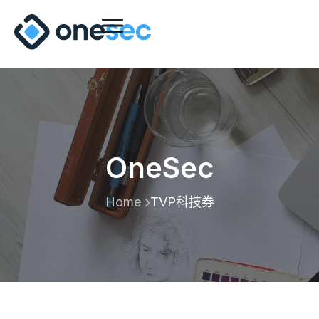
OneSec
Home
TVP科技券