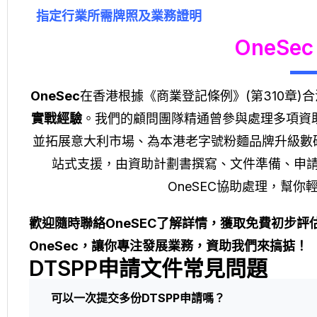
指定行業所需牌照及業務證明
OneSec
OneSec
在香港根據《商業登記條例》(第310章)
實戰經驗
。我們的顧問團隊精通曾參與處理多項資
並拓展意大利市場、為本港老字號粉麵品牌升級數
站式支援，由資助計劃書撰寫、文件準備、申
OneSEC協助處理，幫
歡迎隨時
聯絡OneSEC
了解詳情，獲取免費初步評
OneSec，讓你專注發展業務，資助我們來搞掂！
DTSPP申請文件常見問題
可以一次提交多份DTSPP申請嗎？