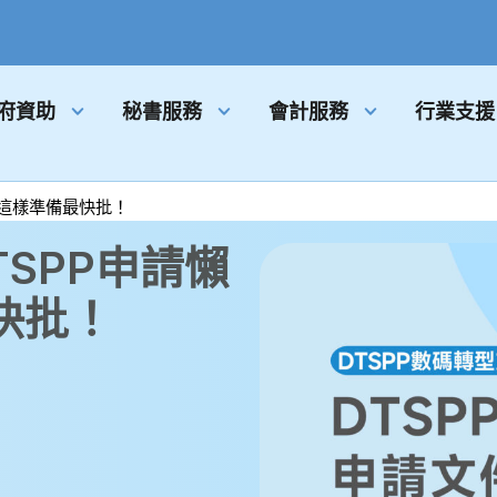
府資助
秘書服務
會計服務
行業支援
件這樣準備最快批！
TSPP申請懶
快批！