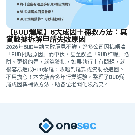
【BUD爛尾】6大成因＋補救方法：真
實數據拆解申請失敗原因
2026年BUD申請失敗屢見不鮮，好多公司因搞唔清
「BUD批唔原因」而中伏，甚至誤墮「BUD詐騙」陷
阱。更慘的是，就算獲批，如果執行上有問題，就
很容易造成BUD爛尾，收唔到尾款或資助被追回。
不用擔心！本文結合多年行業經驗，整理了BUD爛
尾成因與補救方法，助各位老闆化險為夷。