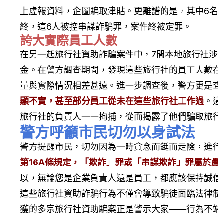
上虛報資料，企圖騙取津貼。更離譜的是，其中6
終，這6人被控串謀詐騙罪，案件終被定罪。
誇大實際員工人數
在另一起旅行社資助詐騙案件中，7間本地旅行社
金。在警方調查期間，發現這些旅行社的員工人數
量與實際情況相差甚遠。進一步調查後，警方更是
顯不實，甚至部分員工從未在這些旅行社工作過
。
旅行社的負責人一一拘捕，從而揭露了他們騙取旅
警方呼籲市民切勿以身試法
警方提醒市民，切勿因為一時貪念而鋌而走險，進
第16A條規定，「欺詐」罪或「串謀欺詐」罪屬於
以，無論您是企業負責人還是員工，都應該保持誠
這些旅行社資助詐騙行為不僅會導致騙徒面臨法律
獲的多宗旅行社資助騙案正是警示大家——行為不