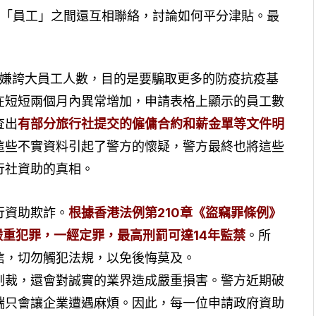
名「員工」之間還互相聯絡，討論如何平分津貼。最
涉嫌誇大員工人數，目的是要騙取更多的防疫抗疫基
在短短兩個月內異常增加，申請表格上顯示的員工數
查出
有部分旅行社提交的僱傭合約和薪金單等文件明
這些不實資料引起了警方的懷疑，警方最終也將這些
行社資助的真相。
行資助欺詐。
根據香港法例第210章《盜竊罪條例》
嚴重犯罪，一經定罪，最高刑罰可達14年監禁
。所
信，切勿觸犯法規，以免後悔莫及。
制裁，還會對誠實的業界造成嚴重損害。警方近期破
端只會讓企業遭遇麻煩。因此，每一位申請政府資助