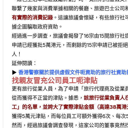
聯繫了幾家與消費單據相關的餐廳、旅遊巴士公司
有實際的消費記錄
。這讓旅議會懷疑，有些旅行社
據企圖騙取政府資助。
經過進一步調查，旅議會揭發了16宗由15間旅行社
申請已經獲批5萬港元，而剩餘的15宗申請已被拒
人！
延伸閱讀：
▶
香港警察關於提供虛假文件呃資助的旅行社資助
找親友冒充公司員工呃津貼
更有旅行從業人員，為了申請「旅行代理商及從業
從而獲得不正當的津貼。據悉，
該旅行從業負責人
工」的名單，並誇大了實際津貼金額（高達38萬港
獲得5萬元津貼，而每位員工可額外獲得6次、每次5
然而，經過旅議會調查發現，這家公司的董事竟然