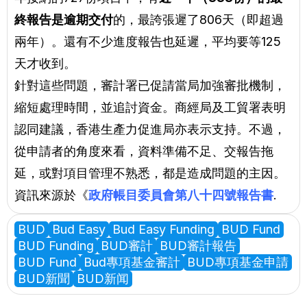
終報告是逾期交付
的，最誇張遲了806天（即超過
兩年）。還有不少進度報告也延遲，平均要等125
天才收到。
針對這些問題，審計署已促請當局加強審批機制，
縮短處理時間，並追討資金。商經局及工貿署表明
認同建議，香港生產力促進局亦表示支持。不過，
從申請者的角度來看，資料準備不足、交報告拖
延，或對項目管理不熟悉，都是造成問題的主因。
資訊來源於《
政府帳目委員會第八十四號報告書
.
BUD
Bud Easy
Bud Easy Funding
BUD Fund
BUD Funding
BUD審計
BUD審計報告
BUD Fund
Bud專項基金審計
BUD專項基金申請
BUD新聞
BUD新闻