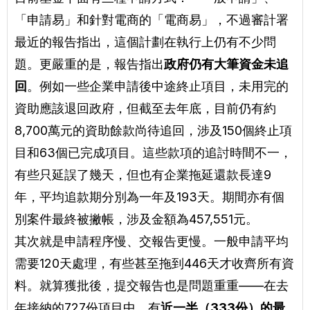
「申請易」和針對電商的「電商易」，不過審計署
最近的報告指出，這個計劃在執行上仍有不少問
題。更嚴重的是，報告指出
政府仍有大筆資金未追
回
。例如一些企業申請後中途終止項目，未用完的
資助應該退回政府，但截至去年底，目前仍有約
8,700萬元的資助餘款尚待追回，涉及150個終止項
目和63個已完成項目。這些款項的追討時間不一，
有些只延誤了幾天，但也有企業拖延還款長達9
年，平均追款期分別為一年及193天。期間亦有個
別案件最終被撇帳，涉及金額為457,551元。
其次就是申請程序慢、交報告更慢。一般申請平均
需要120天處理，有些甚至拖到446天才收齊所有資
料。就算獲批後，提交報告也是問題重重——在去
年接納的727份項目中，有
近一半（333份）的最