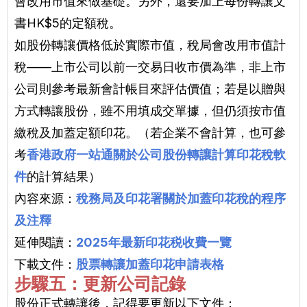
會改用市值來做基礎。另外，還要加上每份轉讓文
書HK$5的定額稅。
如股份轉讓價格低於實際市值，稅局會改用市值計
稅——上市公司以前一交易日收市價為準，非上市
公司則參考最新會計帳目來評估價值；若是以贈與
方式轉讓股份，雖不用填成交單據，但仍須按市值
繳稅及加蓋定額印花。（若企業不會計算，也可參
考
香港政府一站通關於公司股份轉讓計算印花稅軟
件
的計算結果）
內容來源：
稅務局及印花署關於加蓋印花稅的程序
及注釋
延伸閱讀：
2025年最新印花税收費一覽
下載文件：
股票轉讓加蓋印花申請表格
步驟五：更新公司記錄
股份正式轉讓後，記得要更新以下文件：