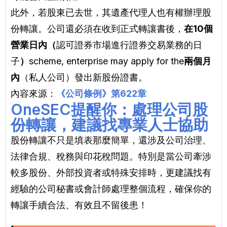
此外，若股東已去世，其遺產代理人也有權辦理股
份轉讓。公司還必須在收到正式轉讓書後，
在10個
營業日內（
認可證券市場進行證券交易業務的日
子
）
scheme, enterprise may apply for the
兩個月
內
（私人公司）發出新股份證書。
內容來源：
《公司條例》第622章
OneSEC提醒你：處理公司股
份轉讓，建議找專業人士協助
股份轉讓不只是填表那麼簡單，還涉及公司治理、
法律合規、稅務與印花稅問題。特別是當公司牽涉
較多股份、外部投資者或特殊安排時，更建議找有
經驗的公司秘書或會計師處理整個流程，確保你的
轉讓手續合法、有效且不留後患！