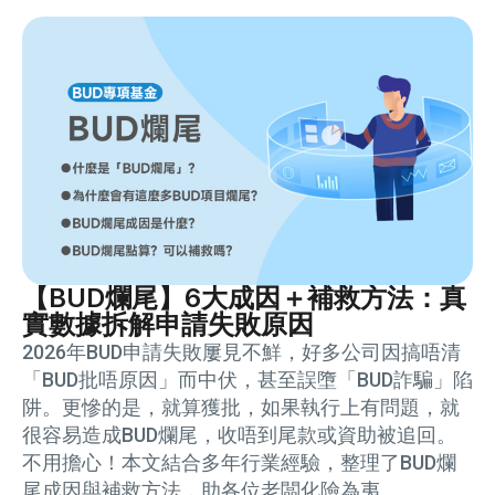
【BUD爛尾】6大成因＋補救方法：真
實數據拆解申請失敗原因
2026年BUD申請失敗屢見不鮮，好多公司因搞唔清
「BUD批唔原因」而中伏，甚至誤墮「BUD詐騙」陷
阱。更慘的是，就算獲批，如果執行上有問題，就
很容易造成BUD爛尾，收唔到尾款或資助被追回。
不用擔心！本文結合多年行業經驗，整理了BUD爛
尾成因與補救方法，助各位老闆化險為夷。