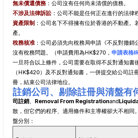
無未償還債務
：公司沒有任何尚未清償的債務。
不涉及法律訴訟
：公司不能是任何正在進行的法律
資產限制
：公司名下不得擁有位於香港的不動產。
產。
稅務核准
：公司必須先向稅務局申請《不反對撤銷
沒有稅務問題。（申請費用為HK$270，
申請表格IR
一旦符合以上條件，公司需要在取得不反對通知書
（HK$420）及不反對通知書，一併提交給公司
冊，結束公司法律地位。
註銷公司、剔除註冊與清盤有
司註銷
、
Removal From Registration
and
Liquid
散，但它們的程序、適用條件和主導權卻大不相同。以下
盤分別：