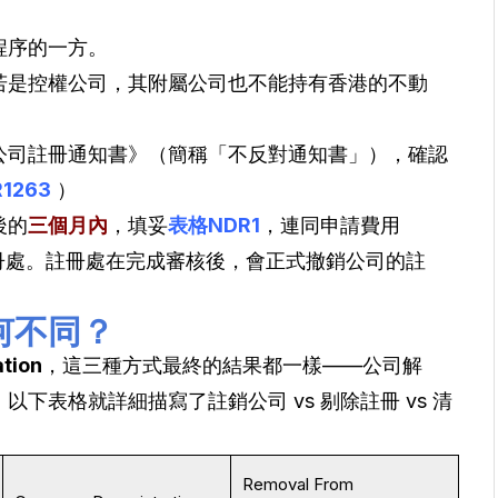
程序的一方。
若是控權公司，其附屬公司也不能持有香港的不動
公司註冊通知書》（簡稱「不反對通知書」），確認
1263
）
後的
三個月內
，填妥
表格NDR1
，連同申請費用
註冊處。註冊處在完成審核後，會正式撤銷公司的註
何不同？
ation
，這三種方式最終的結果都一樣——公司解
表格就詳細描寫了註銷公司 vs 剔除註冊 vs 清
Removal From