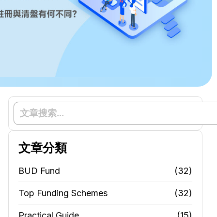
文章分類
BUD Fund
(32)
Top Funding Schemes
(32)
Practical Guide
(15)