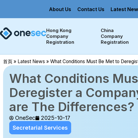
About Us
Contact Us
Latest New
Hong Kong 
China 
Company 
Company 
Registration
Registration
首頁
»
Latest News
»
What Conditions Must Be Met to Deregis
What Conditions Mus
Deregister a Compan
are The Differences?
OneSec
2025-10-17
Secretarial Services