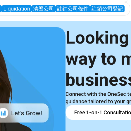
冊
Liquidation
清盤公司
註銷公司條件
註銷公司登記
Looking 
way to 
busines
Connect with the OneSec te
guidance tailored to your g
Free 1-on-1 Consultati