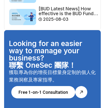
[BUD Latest News] How
effective is the BUD Fund?
The Audit Commission
2025-08-03
finds some funds still
pending recovery, with
over half of applications
failing approval.
Looking for an easier
way to manage your
business?
聯繫 OneSec 團隊！
獲取專為你的增長目標量身定制的個人化
業務洞察及專家指導。
Free 1-on-1 Consultation