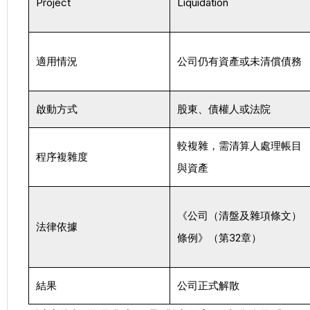
Project
Liquidation
適用情況
公司仍有資產或未清償債務
啟動方式
股東、債權人或法院
較複雜，需清算人處理帳目
程序複雜度
與資產
《公司（清盤及雜項條文）
法律依據
條例》（第32章）
結果
公司正式解散