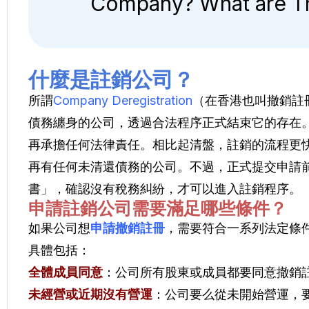
Company? What are Th
什麼是註銷公司？
所謂
Company Deregistration
（在香港也叫撤銷註
債務纏身的公司，透過合法程序正式結束它的存在
再承擔任何法律責任。相比起清盤，註銷的流程更
再有任何未清還債務的公司。不過，正式提交申請
書」，確認沒有稅務糾紛，才可以進入註銷程序。
申請註銷公司需要滿足哪些條件？
如果公司想
申請撤銷註冊
，需要符合一系列法定條
具體包括：
全體成員同意
：公司所有股東或成員都要同意撤銷
未經營或近期沒有營運
：公司要么從未開始營運，