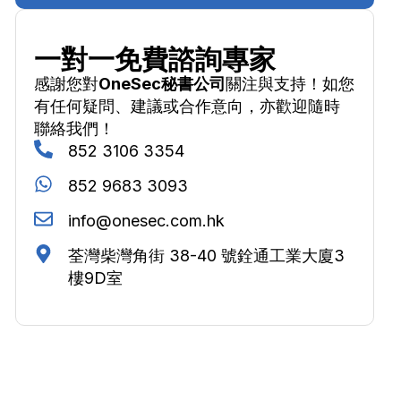
一對一免費諮詢專家
感謝您對
OneSec秘書公司
關注與支持！如您
有任何疑問、建議或合作意向，亦歡迎隨時
聯絡我們！
852 3106 3354
852 9683 3093
info@onesec.com.hk
荃灣柴灣角街 38-40 號銓通工業大廈3
樓9D室