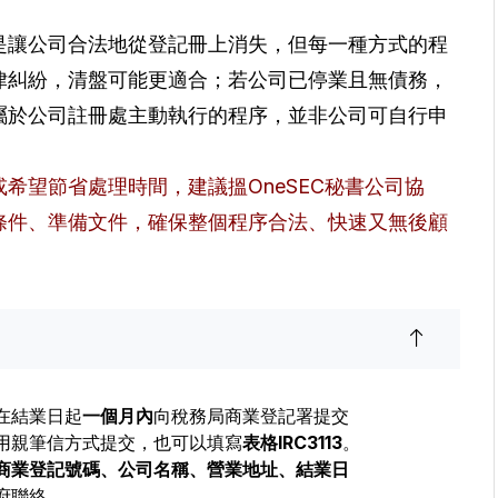
是讓公司合法地從登記冊上消失，但每一種方式的程
律糾紛，清盤可能更適合；若公司已停業且無債務，
屬於公司註冊處主動執行的程序，並非公司可自行申
希望節省處理時間，建議搵OneSEC秘書公司協
條件、準備文件，確保整個程序合法、快速又無後顧
在結業日起
一個月內
向稅務局商業登記署提交
用親筆信方式提交，也可以填寫
表格IRC3113
。
商業登記號碼、公司名稱、營業地址、結業日
府聯絡。