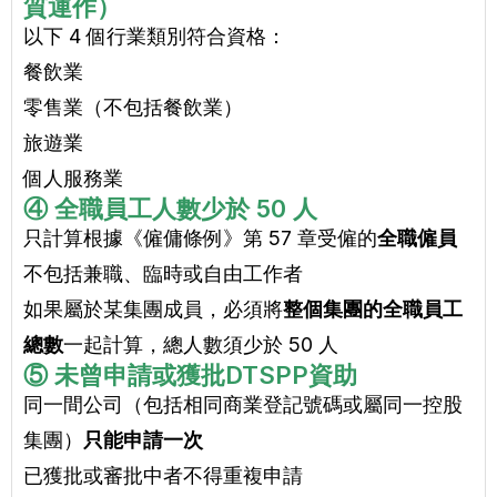
質運作）
以下 4 個行業類別符合資格：
餐飲業
零售業（不包括餐飲業）
旅遊業
個人服務業
④ 全職員工人數少於 50 人
只計算根據《僱傭條例》第 57 章受僱的
全職僱員
不包括兼職、臨時或自由工作者
如果屬於某集團成員，必須將
整個集團的全職員工
總數
一起計算，總人數須少於 50 人
⑤ 未曾申請或獲批DTSPP資助
同一間公司（包括相同商業登記號碼或屬同一控股
集團）
只能申請一次
已獲批或審批中者不得重複申請