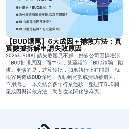
【BUD爛尾】6大成因＋補救方法：真
實數據拆解申請失敗原因
2026年BUD申請失敗屢見不鮮，好多公司因搞唔清
「BUD批唔原因」而中伏，甚至誤墮「BUD詐騙」陷
阱。更慘的是，就算獲批，如果執行上有問題，就
很容易造成BUD爛尾，收唔到尾款或資助被追回。
不用擔心！本文結合多年行業經驗，整理了BUD爛
尾成因與補救方法，助各位老闆化險為夷。