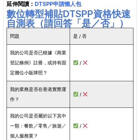
延伸閱讀：
DTSPP申請懶人包
數位轉型補貼DTSPP資格快速
自測表（請回答「是／否」）
問題
是 / 否
我的公司是否已根據《商業
登記條例》註冊，或持有固
/
定攤位小販牌照？
我的業務是否在香港實際運
/
作？
我的公司是否屬於以下其中
一類：餐飲／零售／旅遊／
/
個人服務業？