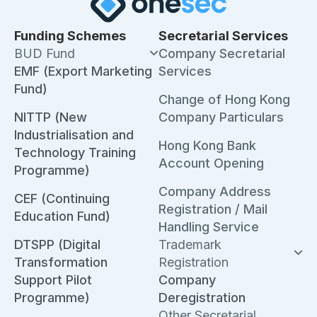
Funding Schemes
Secretarial Services
BUD Fund
Company Secretarial
EMF (Export Marketing
Services
Fund)
Change of Hong Kong
NITTP (New
Company Particulars
Industrialisation and
Hong Kong Bank
Technology Training
Account Opening
Programme)
Company Address
CEF (Continuing
Registration / Mail
Education Fund)
Handling Service
DTSPP (Digital
Trademark
Transformation
Registration
Support Pilot
Company
Programme)
Deregistration
Other Secretarial