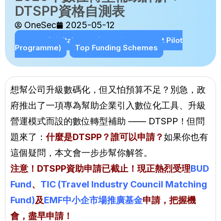
DTSPP資格自測表
OneSec
2025-05-12
DTSPP (Digital Transformation Support Pilot
Programme)
Top Funding Schemes
想幫公司升級數碼化，但又怕預算不足？別急，政
府推出了一項專為幫助企業引入數位化工具、升級
營運模式而設的數位轉型補助 —— DTSPP！但問
題來了：
什麼是DTSPP？誰可以申請？
如果你也有
這個疑問，本文會一步步幫你解答。
注意！DTSPP資助申請已截止！現正熱烈受理
BUD
Fund
、
TIC (Travel Industry Council Matching
Fund)
及
EMF中小企市場推廣基金
申請，把握機
會，盡早申請！