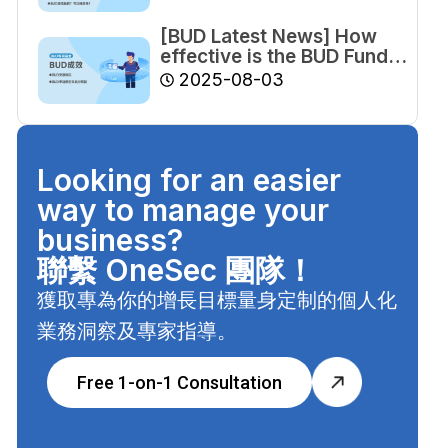
[BUD Latest News] How
effective is the BUD Fund?
The Audit Commission
2025-08-03
finds some funds still
pending recovery, with
over half of applications
failing approval.
Looking for an easier
way to manage your
business?
聯繫 OneSec 團隊！
獲取專為你的增長目標量身定制的個人化
業務洞察及專家指導。
Free 1-on-1 Consultation