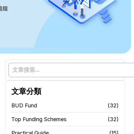
文章分類
BUD Fund
(32)
Top Funding Schemes
(32)
Practical Guide
(15)