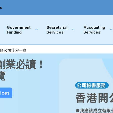
s
Government 
Secretarial 
Accounting 
Funding
Services
Services
限公司流程一覽
創業必讀！
覽
vices