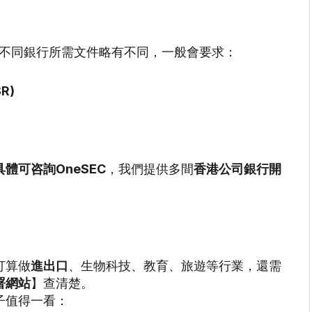
戶口。不同銀行所需文件略有不同，一般會要求：
BR)
具體可咨詢OneSEC
，我們提供多間
香港公司銀行開
打算做
進出口
、生物科技、教育、旅遊等行業，還需
署網站
】查清楚。
子值得一看：