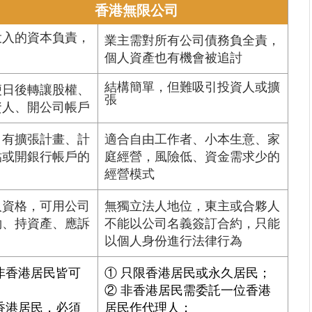
香港無限公司
投入的資本負責，
業主需對所有公司債務負全責，
個人資產也有機會被追討
結構簡單，但難吸引投資人或擴
便日後轉讓股權、
張
資人、開公司帳戶
、有擴張計畫、計
適合自由工作者、小本生意、家
貼或開銀行帳戶的
庭經營，風險低、資金需求少的
經營模式
人資格，可用公司
無獨立法人地位，東主或合夥人
約、持資產、應訴
不能以公司名義簽訂合約，只能
以個人身份進行法律行為
非香港居民皆可
① 只限香港居民或永久居民；
② 非香港居民需委託一位香港
香港居民，必須
居民作代理人；