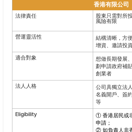
香港有限公司
法律責任
股東只需對所
風險有限
營運靈活性
結構清晰，方
增資、邀請投
適合對象
想做長期發展
劃申請政府補
創業者
法人人格
公司具獨立法
名義開戶、簽
等
Eligibility
① 香港居民或
申請；
② 如負責人非