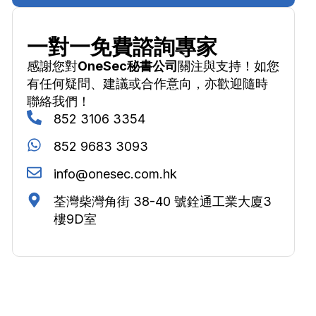
一對一免費諮詢專家
感謝您對
OneSec秘書公司
關注與支持！如您
有任何疑問、建議或合作意向，亦歡迎隨時
聯絡我們！
852 3106 3354
852 9683 3093
info@onesec.com.hk
荃灣柴灣角街 38-40 號銓通工業大廈3
樓9D室